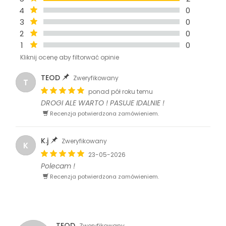
4
0
3
0
2
0
1
0
Kliknij ocenę aby filtorwać opinie
TEOD
Zweryfikowany
T
ponad pół roku temu
DROGI ALE WARTO ! PASUJE IDALNIE !
Recenzja potwierdzona zamówieniem.
K.j
Zweryfikowany
K
23-05-2026
Polecam !
Recenzja potwierdzona zamówieniem.
TEOD
Zweryfikowany