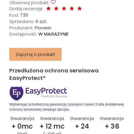
Obserwuj produkt:
Dodaj recenzję:
Kod:
7311
Sprzedano:
6 szt.
Producent:
Pioneer
Dostępność:
W MAGAZYNIE
Zapytaj o produkt
Przedłużona ochrona serwisowa
EasyProtect®
Wybierając przedłużoną gwarancję zyskujesz nawet 3 lata dodatkowej
ochrony serwisowej swojego sprzętu.
Gwarancja
Gwarancja
Gwarancja
Gwarancja
+ 0mc
+ 12 mc
+ 24
+ 36