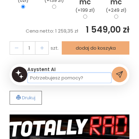
(0zł)
(+139 zł)
mc
mc
(+199 zł)
(+249 zł)
1 549,00 zł
Cena netto:
1 259,35 zł
szt.
dodaj do koszyka
Asystent AI
Drukuj