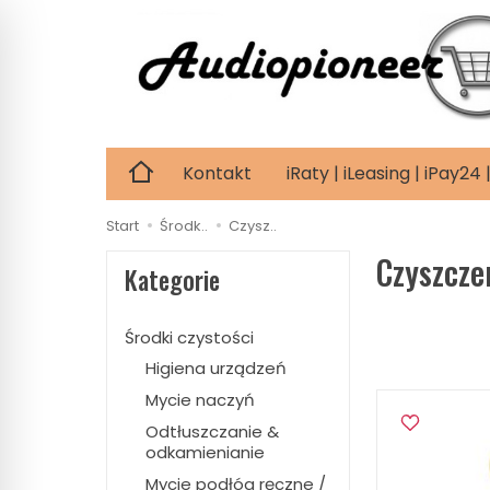
Kontakt
iRaty | iLeasing | iPay2
Start
Środk..
Czysz..
Czyszcze
Kategorie
Środki czystości
Higiena urządzeń
Mycie naczyń
Odtłuszczanie &
odkamienianie
Mycie podłóg ręczne /