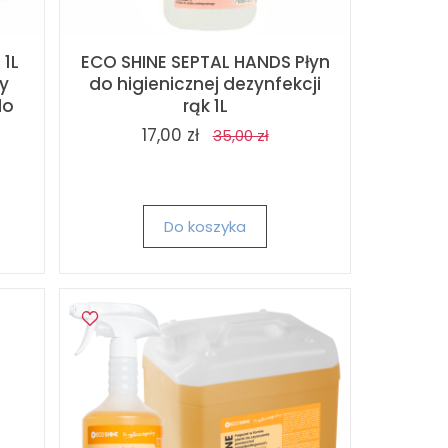
 1L
ECO SHINE SEPTAL HANDS Płyn
y
do higienicznej dezynfekcji
do
rąk 1L
.
17,00 zł
35,00 zł
Do koszyka