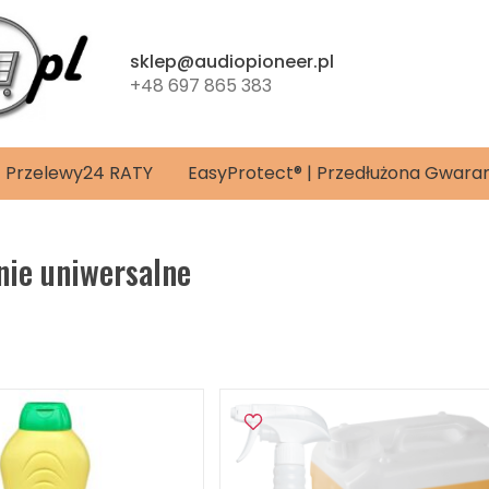
sklep@audiopioneer.pl
+48 697 865 383
4 | Przelewy24 RATY
EasyProtect® | Przedłużona Gwara
nie uniwersalne