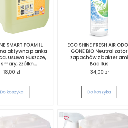
NE SMART FOAM 1L
ECO SHINE FRESH AIR OD
ntna aktywna pianka
GONE BIO Neutralizator
ca. Usuwa tłuszcze,
zapachów z bakteriam
 smary, zżółkn...
Bacillus
18,00 zł
34,00 zł
Do koszyka
Do koszyka