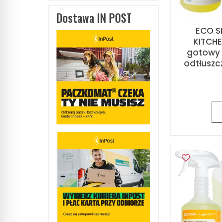
Dostawa IN POST
ECO S
KITCHE
gotowy 
odtłuszc