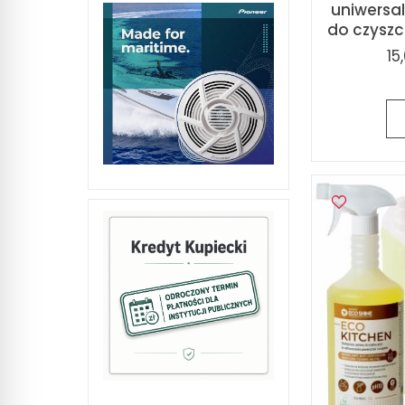
uniwersa
do czyszcz
15