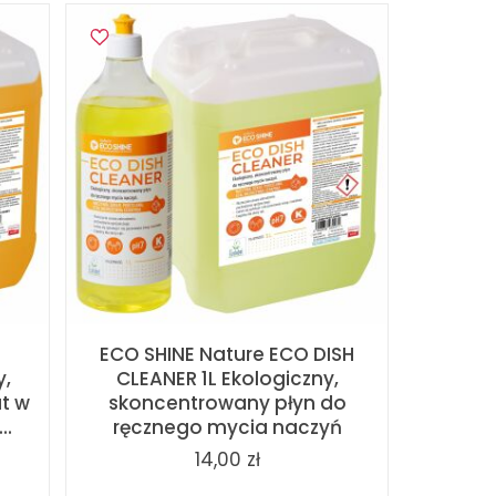
ECO SHINE Nature ECO DISH
y,
CLEANER 1L Ekologiczny,
t w
skoncentrowany płyn do
..
ręcznego mycia naczyń
14,00 zł