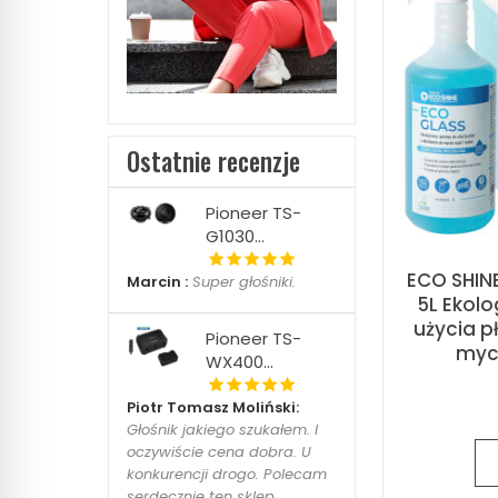
Ostatnie recenzje
Pioneer TS-
G1030...
ECO SHIN
Marcin :
Super głośniki.
5L Ekol
użycia p
Pioneer TS-
myci
WX400...
Piotr Tomasz Moliński:
Głośnik jakiego szukałem. I
oczywiście cena dobra. U
konkurencji drogo. Polecam
serdecznie ten sklep...