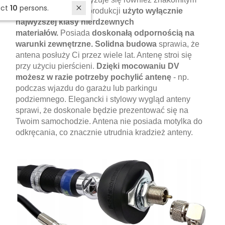
In last 7 days interested in the product
10
persons.
wykonaniem. Do jej produkcji
użyto wyłącznie
najwyższej klasy nierdzewnych
materiałów.
Posiada
doskonałą odpornością na
warunki zewnętrzne. Solidna budowa
sprawia, że
antena posłuży Ci przez wiele lat. Antenę stroi się
przy użyciu pierścieni.
Dzięki mocowaniu DV
możesz w razie potrzeby pochylić antenę
- np.
podczas wjazdu do garażu lub parkingu
podziemnego. Elegancki i stylowy wygląd anteny
sprawi, że doskonale będzie prezentować się na
Twoim samochodzie. Antena nie posiada motylka do
odkręcania, co znacznie utrudnia kradzież anteny.