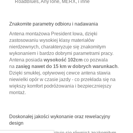
RoadBlues, AnyTone, MERX, i inne
Znakomite parametry odbioru i nadawania
Antena montażowa President Iowa, dzięki
zastosowaniu wysokiej klasy materiałów
nierdzewnych, charakteryzuje się znakomitym
wykonaniem i bardzo dobrymi parametrami pracy.
Antena posiada
wysokość 102cm
co pozwala
na
zasięg nawet do 15 km w dobrych warunkach
.
Dzięki smukłej, opływowej cewce antena stawia
niewielki opór w czasie jazdy - co przekłada się na
większy komfort podróżowania i bezpieczniejszy
montaż.
Doskonałej jakości wykonanie oraz rewelacyjny
design
Antenę CB charakteryzuje się również znakomitym