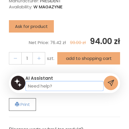
Manufacturer:
PRESIDENT
Availability:
W MAGAZYNIE
Ask for product
94.00 zł
Net Price:
76.42 zł
99.00 zł
szt.
add to shopping cart
AI Assistant
Print