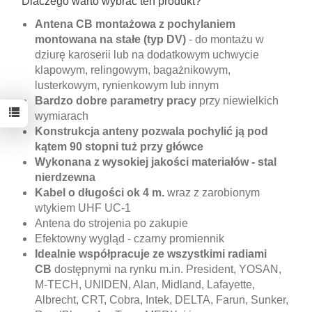
Dlaczego warto wybrać ten produkt?
Antena CB montażowa z pochylaniem
montowana na stałe (typ DV)
- do montażu w
dziurę karoserii lub na dodatkowym uchwycie
klapowym, relingowym, bagażnikowym,
lusterkowym, rynienkowym lub innym
Bardzo dobre parametry pracy
przy niewielkich
wymiarach
Konstrukcja anteny pozwala pochylić ją pod
kątem 90 stopni tuż przy główce
Wykonana z wysokiej jakości materiałów - stal
nierdzewna
Kabel o długości ok 4 m.
wraz z zarobionym
wtykiem UHF UC-1
Antena do strojenia po zakupie
Efektowny wygląd - czarny promiennik
Idealnie współpracuje ze wszystkimi radiami
CB
dostępnymi na rynku m.in. President, YOSAN,
M-TECH, UNIDEN, Alan, Midland, Lafayette,
Albrecht, CRT, Cobra, Intek, DELTA, Farun, Sunker,