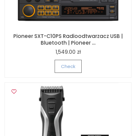
USB |
Pioneer SE-MJ711 BIAŁE Zamknięte słucha
dynamiczne z nie...
79.00 zł
139.00 zł
Check