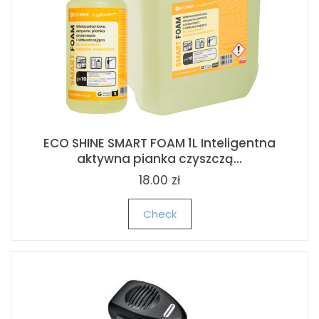
GRUNDIG HS 5030 Prostownica do włosó
CERAMIC | Black Sel...
tna
79.00 zł
99.00 zł
Check