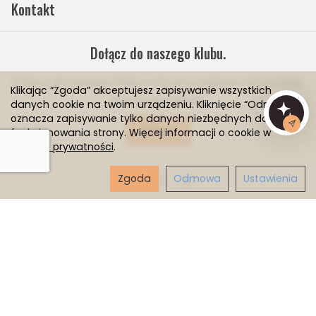
Kontakt
Dołącz do naszego klubu.
Dołącz do naszego klubu i otrzymuj ciekawe informacje,
Klikając “Zgoda” akceptujesz zapisywanie wszystkich
promocje i rabaty.
danych cookie na twoim urządzeniu. Kliknięcie “Odmowa”
oznacza zapisywanie tylko danych niezbędnych do
Dołącz
funkcjonowania strony. Więcej informacji o cookie w
polityce prywatności
.
Zgoda
Odmowa
Ustawienia
Sklep internetowy SOTESHOP AI