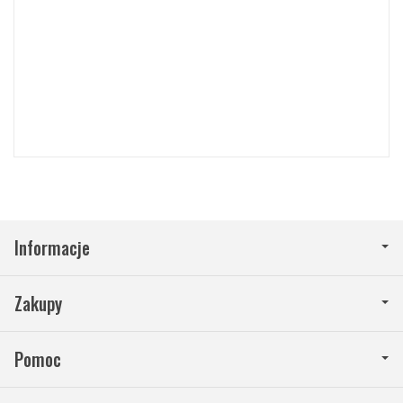
zasady
prywatności
i
warunki
korzystania
Google.
Informacje
Zakupy
Pomoc