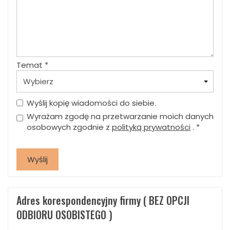
Temat
*
Wyślij kopię wiadomości do siebie.
Wyrażam zgodę na przetwarzanie moich danych
osobowych zgodnie z
polityką prywatności
.
*
Ten
formularz
Wyślij
jest
chroniony
przez
Google
Adres korespondencyjny firmy ( BEZ OPCJI
reCAPTCHA
ODBIORU OSOBISTEGO )
v3.
Obowiązują