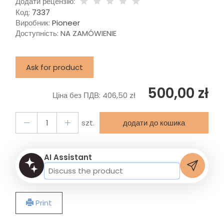
Додати рецензію:
Код:
7337
Виробник:
Pioneer
Доступність:
NA ZAMÓWIENIE
Ask for product
500,00 zł
Ціна без ПДВ:
406,50 zł
szt.
додати до кошика
AI Assistant
Print