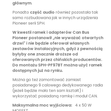
głównym
.
Ponadto
część audio
również pozostała tak
samo rozbudowana jak w innych urządzenia
Pioneer serii SPH.
W kwestii ramek i adapterów Can Bus
Pioneer postanowił „nie wyważać otwartych
drzwi" i nie będzie oferował własnych
zestawów instalacyjnych, gdyż z pewnością
byłyby one znacznie droższe od
oferowanych przez chińskich producentów.
Do montażu SPH-PF97BT można użyć ramek
dostępnych już na rynku.
Można go też zamontować zamiast
posiadanego 9 calowego dedykowanego radia
(jeżeli będzie mało ten sam kształt) i
wykorzystać posiadaną ramkę i moduł CAN.
Maksymalna moc wyjściowa:
4 x 50 W
MOSFET