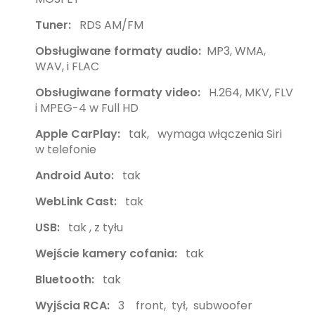
Tuner:
RDS AM/FM
Obsługiwane formaty audio:
MP3, WMA,
WAV, i FLAC
Obsługiwane formaty video:
H.264, MKV, FLV
i MPEG-4 w Full HD
Apple CarPlay:
tak, wymaga włączenia Siri
w telefonie
Android Auto:
tak
WebLink Cast:
tak
USB:
tak , z tyłu
Wejście kamery cofania:
tak
Bluetooth:
tak
Wyjścia RCA:
3 front, tył, subwoofer