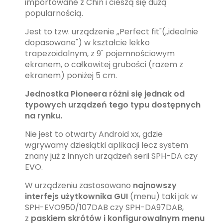
importowane z Chin i cieszą się dużą
popularnością.
Jest to tzw. urządzenie „Perfect fit"(„idealnie
dopasowane") w kształcie lekko
trapezoidalnym, z 9" pojemnościowym
ekranem, o całkowitej grubości (razem z
ekranem) poniżej 5 cm.
Jednostka Pioneera różni się jednak od
typowych urządzeń tego typu dostępnych
na rynku.
Nie jest to otwarty Android xx, gdzie
wgrywamy dziesiątki aplikacji lecz system
znany już z innych urządzeń serii SPH-DA czy
EVO.
W urządzeniu zastosowano
najnowszy
interfejs użytkownika GUI
(menu) taki jak w
SPH-EVO950/107DAB czy SPH-DA97DAB,
z
paskiem skrótów i konfigurowalnym menu