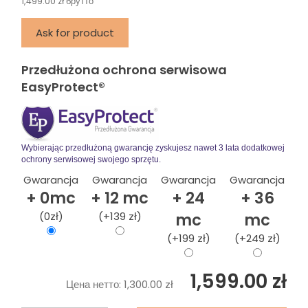
1,499.00 zł брутто
Ask for product
Przedłużona ochrona serwisowa
EasyProtect®
Wybierając przedłużoną gwarancję zyskujesz nawet 3 lata dodatkowej
ochrony serwisowej swojego sprzętu.
Gwarancja
Gwarancja
Gwarancja
Gwarancja
+ 0mc
+ 12 mc
+ 24
+ 36
(0zł)
(+139 zł)
mc
mc
(+199 zł)
(+249 zł)
1,599.00 zł
Цена нетто:
1,300.00 zł