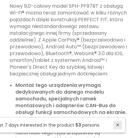
Nowy 9,0-calowy model SPH-PF97BT z obsługą
Wi-Fi® można teraz zamontować w kilku różnych
pojazdach dzięki konstrukcji PERFECT FIT, która
wymaga niestandardowego zestawu
instalacyjnego innej firmy (sprzedawany
oddzielnie). Z Apple CarPlay® (bezprzewodowo i
przewodowo), Android Auto™ (bezprzewodowo i
przewodowo), Bluetooth®, WebLink® 3.0 dla iOS,
smartfon/tablet z systemem Android™ i
Pioneer's Direct Key do szybkiej, łatwej i
bezpiecznej obsługi jednym dotknięciem.
Montaż tego urządzenia wymaga
dedykowanych do danego modelu
samochodu, specjalnych ramek
montażowych i adapterów CAN-Bus do
obsługi funkcji samochodowych na ekranie.
Model jakiego dotychczas nie było w ofercie
In last 7 days interested in the product
53
persons.
Pioneera ani żadnej innej „markowej firmy",
natomiast tego typu urządzenia są