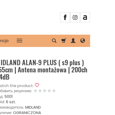
ncja
IDLAND ALAN-9 PLUS ( s9 plus )
55cm | Antena montażowa | 200ch
 4dB
atch the product:
бавить рецензию:
д:
5001
ld:
6 szt.
оизводитель:
MIDLAND
личие:
OGRANICZONA