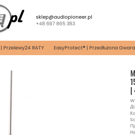
sklep@audiopioneer.pl
+48 697 865 383
24 | Przelewy24 RATY
EasyProtect® | Przedłużona Gwara
M
1
|
W
До
Ко
So
Пр
На