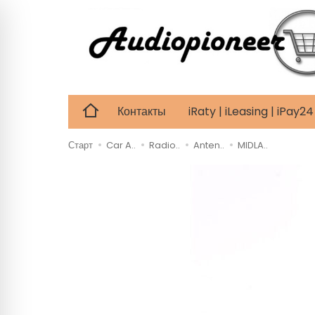
Контакты
iRaty | iLeasing | iPay
Старт
Car A..
Radio..
Anten..
MIDLA..